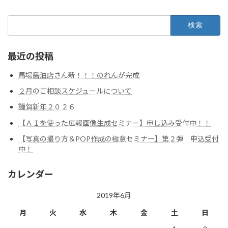
検
索:
最近の投稿
馬場醤油店さん新！！！のれんが完成
２月のご相談スケジュールについて
謹賀新年２０２６
【ＡＩを使った広報画像生成セミナー】申し込み受付中！！
【写真の撮り方＆POP作成の極意セミナー】第２弾 申込受付
中！
カレンダー
2019年6月
月
火
水
木
金
土
日