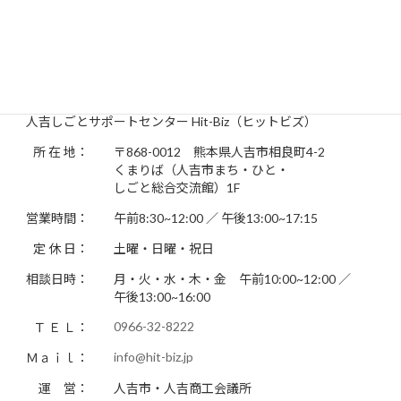
201年11月
お問い合わせ先
人吉しごとサポートセンター Hit-Biz（ヒットビズ）
所 在 地：
〒868-0012 熊本県人吉市相良町4-2
くまりば（人吉市まち・ひと・
しごと総合交流館）1F
営業時間：
午前8:30~12:00 ／ 午後13:00~17:15
定 休 日：
土曜・日曜・祝日
相談日時：
月・火・水・木・金 午前10:00~12:00 ／
午後13:00~16:00
0966-32-8222
Ｔ Ｅ Ｌ：
info@hit-biz.jp
Ｍａｉｌ：
運 営：
人吉市・人吉商工会議所