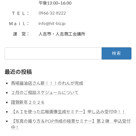
午後13:00~16:00
0966-32-8222
Ｔ Ｅ Ｌ：
info@hit-biz.jp
Ｍａｉｌ：
運 営：
人吉市・人吉商工会議所
検
索:
最近の投稿
馬場醤油店さん新！！！のれんが完成
２月のご相談スケジュールについて
謹賀新年２０２６
【ＡＩを使った広報画像生成セミナー】申し込み受付中！！
【写真の撮り方＆POP作成の極意セミナー】第２弾 申込受付
中！