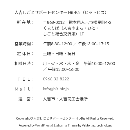
人吉しごとサポートセンター Hit-Biz（ヒットビズ）
所 在 地：
〒868-0012 熊本県人吉市相良町4-2
くまりば（人吉市まち・ひと・
しごと総合交流館）1F
営業時間：
午前8:30~12:00 ／ 午後13:00~17:15
定 休 日：
土曜・日曜・祝日
相談日時：
月・火・水・木・金 午前10:00~12:00
／ 午後13:00~16:00
0966-32-8222
Ｔ Ｅ Ｌ：
info@hit-biz.jp
Ｍａｉｌ：
運 営：
人吉市・人吉商工会議所
Copyright © 人吉しごとサポートセンター Hit-Biz All Rights Reserved.
Powered by
WordPress
&
Lightning Theme
by Vektor,Inc. technology.