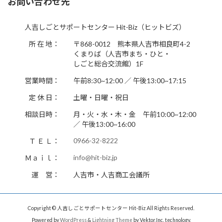
お問い合わせ先
人吉しごとサポートセンター Hit-Biz（ヒットビズ）
所 在 地：
〒868-0012 熊本県人吉市相良町4-2
くまりば（人吉市まち・ひと・
しごと総合交流館）1F
営業時間：
午前8:30~12:00 ／ 午後13:00~17:15
定 休 日：
土曜・日曜・祝日
相談日時：
月・火・水・木・金 午前10:00~12:00
／ 午後13:00~16:00
0966-32-8222
Ｔ Ｅ Ｌ：
info@hit-biz.jp
Ｍａｉｌ：
運 営：
人吉市・人吉商工会議所
Copyright © 人吉しごとサポートセンター Hit-Biz All Rights Reserved.
Powered by
WordPress
&
Lightning Theme
by Vektor,Inc. technology.