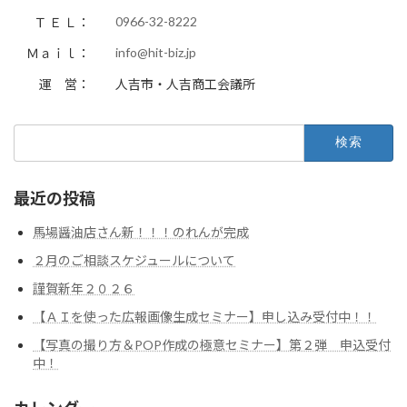
0966-32-8222
Ｔ Ｅ Ｌ：
info@hit-biz.jp
Ｍａｉｌ：
運 営：
人吉市・人吉商工会議所
検
索:
最近の投稿
馬場醤油店さん新！！！のれんが完成
２月のご相談スケジュールについて
謹賀新年２０２６
【ＡＩを使った広報画像生成セミナー】申し込み受付中！！
【写真の撮り方＆POP作成の極意セミナー】第２弾 申込受付
中！