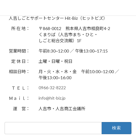
お問い合わせ先
人吉しごとサポートセンター Hit-Biz（ヒットビズ）
所 在 地：
〒868-0012 熊本県人吉市相良町4-2
くまりば（人吉市まち・ひと・
しごと総合交流館）1F
営業時間：
午前8:30~12:00 ／ 午後13:00~17:15
定 休 日：
土曜・日曜・祝日
相談日時：
月・火・水・木・金 午前10:00~12:00 ／
午後13:00~16:00
0966-32-8222
Ｔ Ｅ Ｌ：
info@hit-biz.jp
Ｍａｉｌ：
運 営：
人吉市・人吉商工会議所
検
索: