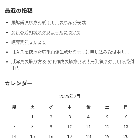
最近の投稿
馬場醤油店さん新！！！のれんが完成
２月のご相談スケジュールについて
謹賀新年２０２６
【ＡＩを使った広報画像生成セミナー】申し込み受付中！！
【写真の撮り方＆POP作成の極意セミナー】第２弾 申込受付
中！
カレンダー
2025年7月
月
火
水
木
金
土
日
1
2
3
4
5
6
7
8
9
10
11
12
13
14
15
16
17
18
19
20