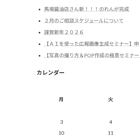
馬場醤油店さん新！！！のれんが完成
２月のご相談スケジュールについて
謹賀新年２０２６
【ＡＩを使った広報画像生成セミナー】申
【写真の撮り方＆POP作成の極意セミナ
カレンダー
月
火
3
4
10
11