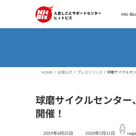
コ
ナ
ン
ビ
Hit-B
テ
ゲ
ン
ー
ツ
シ
へ
ョ
ス
ン
キ
に
ッ
移
プ
動
HOME
お知らせ
プレスリリース
球磨サイクルセン
球磨サイクルセンター
開催！
最
終
2019年6月25日
2020年5月11日
nag