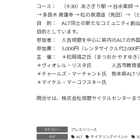
コース： （9:30）あさぎり駅 → 谷水薬師 →
→ 多良木 青蓮寺 → 松の泉酒造（免田）→ （
目 的： ALT同士の新たなコミュニティ創
目的としています。
参加者： 人吉球磨を中心に県内のALTの外
参加費： 5,000円（レンタサイクル代2,00
主 催： ＊松岡靖之氏（まつおか やすゆき）株
＊ヴィオレル・リスタ氏 人吉市教育委員
＊チャールズ・マーチャント氏 熊本県ALT
＊マイケル・マーコフスキー氏
問合せは、株式会社球磨サイクルセンターま
プレスリリース
カテゴリー
ALT
サイクリングイベント
タグ