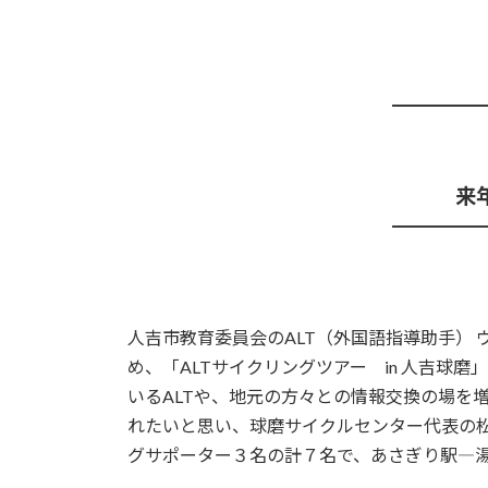
更
新
日
時
:
━━━━━
来
━━━━━
人吉市教育委員会のALT（外国語指導助手）
め、「ALTサイクリングツアー in 人吉
いるALTや、地元の方々との情報交換の場を
れたいと思い、球磨サイクルセンター代表の松
グサポーター３名の計７名で、あさぎり駅―