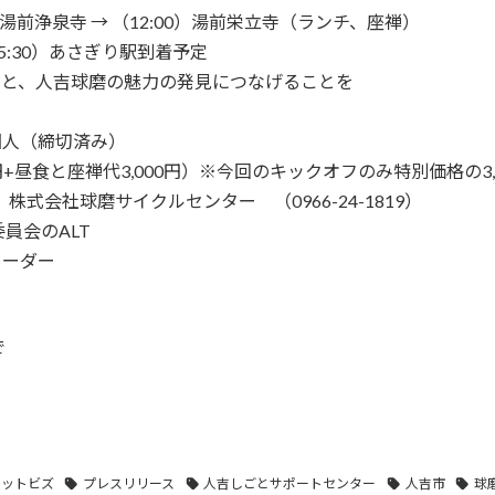
 湯前浄泉寺 → （12:00）湯前栄立寺（ランチ、座禅）
15:30）あさぎり駅到着予定
出と、人吉球磨の魅力の発見につなげることを
国人（締切済み）
0円+昼食と座禅代3,000円）※今回のキックオフのみ特別価格の3,
式会社球磨サイクルセンター （0966-24-1819）
会のALT
リーダー
で
ヒットビズ
プレスリリース
人吉しごとサポートセンター
人吉市
球