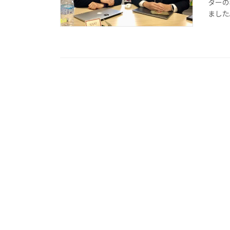
ターの
ました