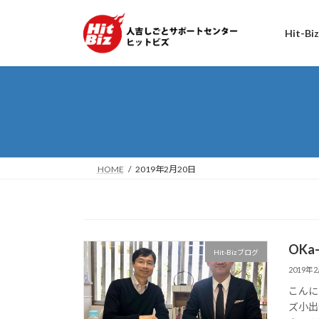
コ
ナ
ン
ビ
Hit-B
テ
ゲ
ン
ー
ツ
シ
へ
ョ
ス
ン
キ
に
ッ
移
プ
動
HOME
2019年2月20日
OKa
Hit-Bizブログ
2019年
こんに
ズ小出