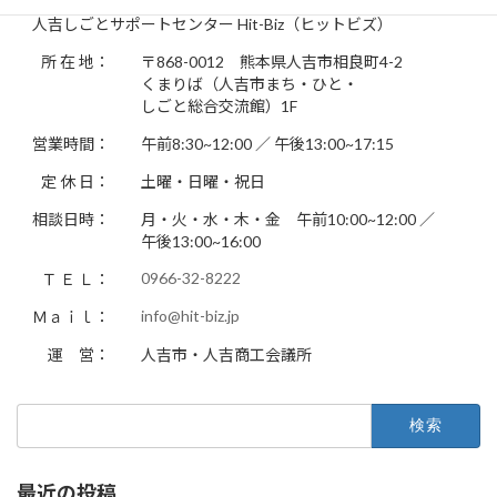
人吉しごとサポートセンター Hit-Biz（ヒットビズ）
所 在 地：
〒868-0012 熊本県人吉市相良町4-2
くまりば（人吉市まち・ひと・
しごと総合交流館）1F
営業時間：
午前8:30~12:00 ／ 午後13:00~17:15
定 休 日：
土曜・日曜・祝日
相談日時：
月・火・水・木・金 午前10:00~12:00 ／
午後13:00~16:00
0966-32-8222
Ｔ Ｅ Ｌ：
info@hit-biz.jp
Ｍａｉｌ：
運 営：
人吉市・人吉商工会議所
検
索:
最近の投稿