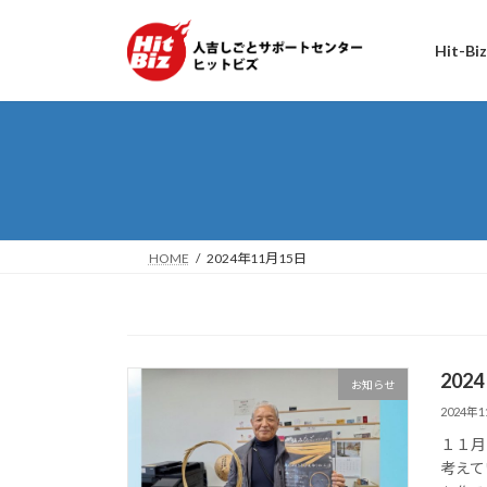
コ
ナ
ン
ビ
Hit-B
テ
ゲ
ン
ー
ツ
シ
へ
ョ
ス
ン
キ
に
ッ
移
プ
動
HOME
2024年11月15日
20
お知らせ
2024年
１１月
考えて