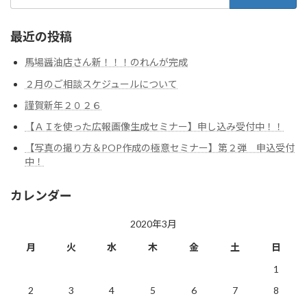
索:
最近の投稿
馬場醤油店さん新！！！のれんが完成
２月のご相談スケジュールについて
謹賀新年２０２６
【ＡＩを使った広報画像生成セミナー】申し込み受付中！！
【写真の撮り方＆POP作成の極意セミナー】第２弾 申込受付
中！
カレンダー
2020年3月
月
火
水
木
金
土
日
1
2
3
4
5
6
7
8