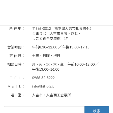
お問い合わせ先
人吉しごとサポートセンター Hit-Biz（ヒットビズ）
所 在 地：
〒868-0012 熊本県人吉市相良町4-2
くまりば（人吉市まち・ひと・
しごと総合交流館）1F
営業時間：
午前8:30~12:00 ／ 午後13:00~17:15
定 休 日：
土曜・日曜・祝日
相談日時：
月・火・水・木・金 午前10:00~12:00 ／
午後13:00~16:00
0966-32-8222
Ｔ Ｅ Ｌ：
info@hit-biz.jp
Ｍａｉｌ：
運 営：
人吉市・人吉商工会議所
検