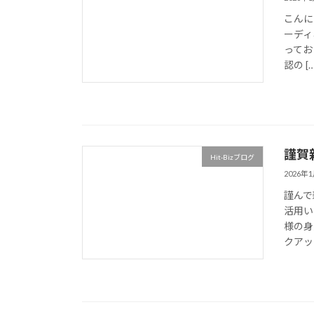
こんに
ーディ
ってお
認の […
謹賀
Hit-Bizブログ
2026年
謹んで
活用い
様の身
クアッ