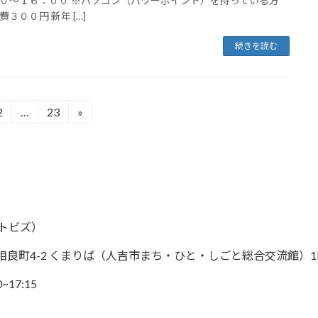
０～１６：００ ※パソコン（パワーポイント）を持っている方
費３００円 新年 […]
続きを読む
2
…
23
»
固
固
定
定
ペ
ペ
ー
ー
ジ
ジ
ットビズ）
吉市相良町4-2 くまりば（人吉市まち・ひと・しごと総合交流館）1
~17:15