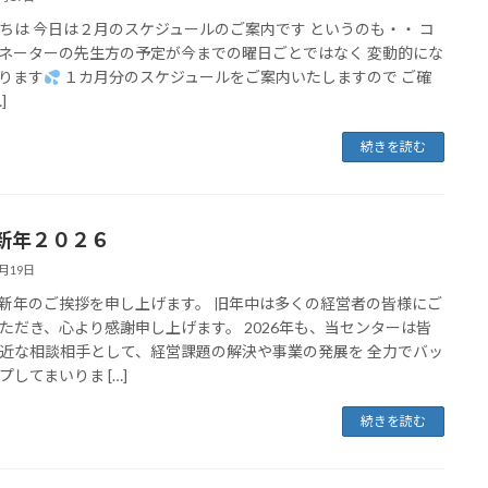
ちは 今日は２月のスケジュールのご案内です というのも・・ コ
ネーターの先生方の予定が今までの曜日ごとではなく 変動的にな
ります
１カ月分のスケジュールをご案内いたしますので ご確
]
続きを読む
新年２０２６
1月19日
新年のご挨拶を申し上げます。 旧年中は多くの経営者の皆様にご
ただき、心より感謝申し上げます。 2026年も、当センターは皆
近な相談相手として、経営課題の解決や事業の発展を 全力でバッ
プしてまいりま […]
続きを読む