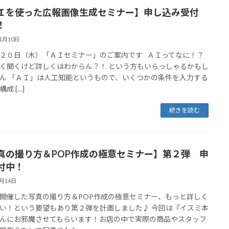
Ｉを使った広報画像生成セミナー】申し込み受付
！
11月10日
２０日（木）「ＡＩセミナー」のご案内です ＡＩってなに！？
く聞くけど詳しくはわからん？！ という方もいらっしゃるかもし
ん 「ＡＩ」は人工知能というもので、いくつかの条件を入力する
成 […]
続きを読む
真の撮り方＆POP作成の極意セミナー】第２弾 申
付中！
8月14日
開催した写真の撮り方＆POP作成の極意セミナー、もっと詳しく
い！という要望もあり第２弾を計画しました♪ 今回は『イスミ本
んにお邪魔させてもらいます！お店の中で実際の商品やスタッフ