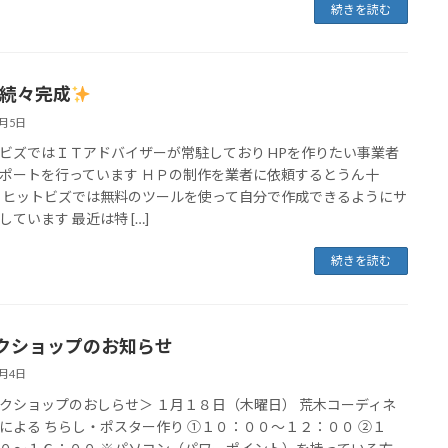
続きを読む
が続々完成
1月5日
ビズではＩＴアドバイザーが常駐しており HPを作りたい事業者
ポートを行っています ＨＰの制作を業者に依頼するとうん十
 ヒットビズでは無料のツールを使って自分で作成できるようにサ
しています 最近は特 […]
続きを読む
クショップのお知らせ
1月4日
クショップのおしらせ＞ １月１８日（木曜日） 荒木コーディネ
による ちらし・ポスター作り ①１０：００～１２：００ ②１