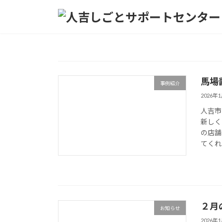
コ
ナ
ン
ビ
テ
ゲ
ン
ー
ツ
シ
へ
ョ
ス
ン
馬場
事例紹介
キ
に
2026年
ッ
移
人吉市
プ
動
新しく
の店舗
てくれ
２月
お知らせ
2026年