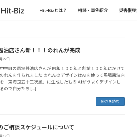
Hit-Bizとは？
相談・事例紹介
災害復興
醤油店さん新！！！のれんが完成
1月22日
中林町の馬場醤油店さんが 昭和１００年と創業１００年にかけて
のれんを作られました のれんのデザインはAIを使って馬場醤油店
を「東海道五十三次風」に生成したもの AIがうまくデザインし
るので自分たち […]
続きを読む
のご相談スケジュールについて
1月19日