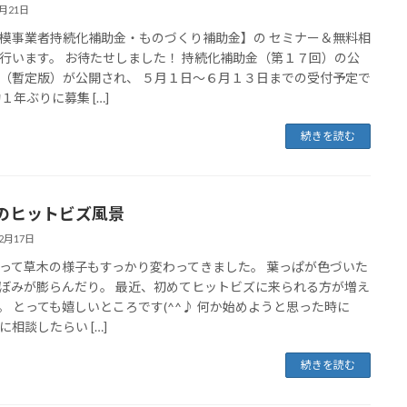
3月21日
模事業者持続化補助金・ものづくり補助金】の セミナー＆無料相
行います。 お待たせしました！ 持続化補助金（第１７回）の公
（暫定版）が公開され、 ５月１日～６月１３日までの受付予定で
１年ぶりに募集 […]
続きを読む
のヒットビズ風景
12月17日
って草木の様子もすっかり変わってきました。 葉っぱが色づいた
ぼみが膨らんだり。 最近、初めてヒットビズに来られる方が増え
。 とっても嬉しいところです(^^♪ 何か始めようと思った時に
に相談したらい […]
続きを読む