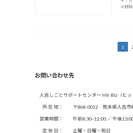
４：０
※材料
投
1
固
定
稿
ペ
の
ー
お問い合わせ先
ジ
ペ
ー
人吉しごとサポートセンター Hit-Biz（ヒ
ジ
所 在 地：
〒868-0012 熊本県人
送
営業時間：
午前8:30~12:00 ／ 午後13:00
り
定 休 日：
土曜・日曜・祝日