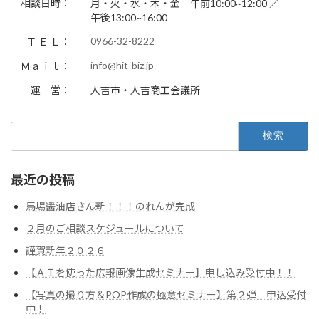
相談日時：
月・火・水・木・金 午前10:00~12:00 ／
午後13:00~16:00
0966-32-8222
Ｔ Ｅ Ｌ：
info@hit-biz.jp
Ｍａｉｌ：
運 営：
人吉市・人吉商工会議所
検
索:
最近の投稿
馬場醤油店さん新！！！のれんが完成
２月のご相談スケジュールについて
謹賀新年２０２６
【ＡＩを使った広報画像生成セミナー】申し込み受付中！！
【写真の撮り方＆POP作成の極意セミナー】第２弾 申込受付
中！