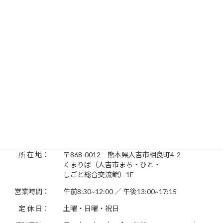
【セミナー】著者になる秘密の方法教えます
2020年12月3日
お問い合わせ先
人吉しごとサポートセンター Hit-Biz（ヒットビズ）
所 在 地：
〒868-0012 熊本県人吉市相良町4-2
くまりば（人吉市まち・ひと・
しごと総合交流館）1F
営業時間：
午前8:30~12:00 ／ 午後13:00~17:15
定 休 日：
土曜・日曜・祝日