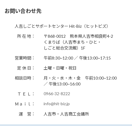
お問い合わせ先
人吉しごとサポートセンター Hit-Biz（ヒットビズ）
所 在 地：
〒868-0012 熊本県人吉市相良町4-2
くまりば（人吉市まち・ひと・
しごと総合交流館）1F
営業時間：
午前8:30~12:00 ／ 午後13:00~17:15
定 休 日：
土曜・日曜・祝日
相談日時：
月・火・水・木・金 午前10:00~12:00
／ 午後13:00~16:00
0966-32-8222
Ｔ Ｅ Ｌ：
info@hit-biz.jp
Ｍａｉｌ：
運 営：
人吉市・人吉商工会議所