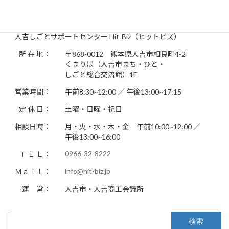
お問い合わせ先
人吉しごとサポートセンター Hit-Biz（ヒットビズ）
所 在 地：
〒868-0012 熊本県人吉市相良町4-2
くまりば（人吉市まち・ひと・
しごと総合交流館）1F
営業時間：
午前8:30~12:00 ／ 午後13:00~17:15
定 休 日：
土曜・日曜・祝日
相談日時：
月・火・水・木・金 午前10:00~12:00 ／
午後13:00~16:00
0966-32-8222
Ｔ Ｅ Ｌ：
info@hit-biz.jp
Ｍａｉｌ：
運 営：
人吉市・人吉商工会議所
検
索: