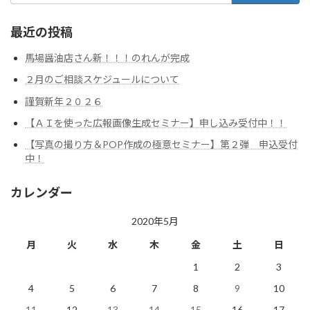
最近の投稿
馬場醤油店さん新！！！のれんが完成
２月のご相談スケジュールについて
謹賀新年２０２６
【ＡＩを使った広報画像生成セミナー】申し込み受付中！！
【写真の撮り方＆POP作成の極意セミナー】第２弾 申込受付
中！
カレンダー
2020年5月
月
火
水
木
金
土
日
1
2
3
4
5
6
7
8
9
10
11
12
13
14
15
16
17